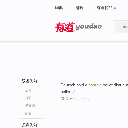
词典
翻译
有道精品课
中
有道 - 网易旗下搜索
双语例句
Deutsch said a
sample
ballot distribu
全部
ballot.
口语
CNN:
voter protest
书面语
论文
原声例句