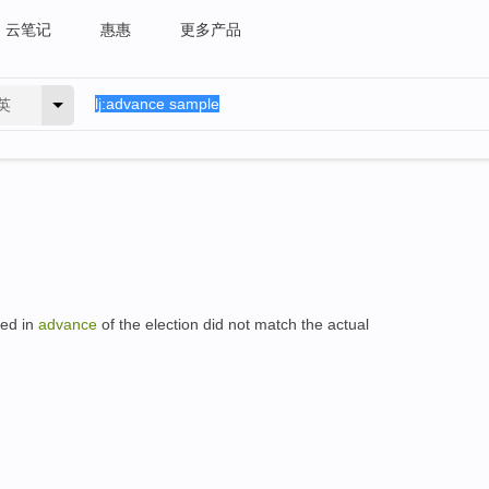
云笔记
惠惠
更多产品
英
ted in
advance
of the election did not match the actual