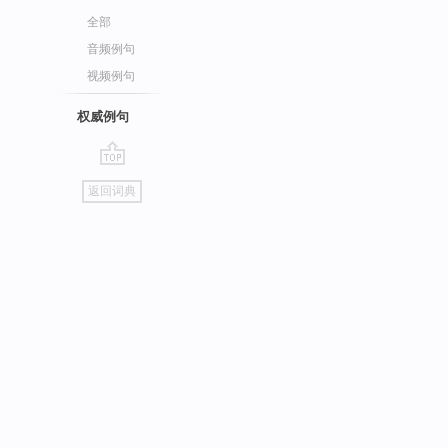
全部
音频例句
视频例句
权威例句
go
返回词典
top