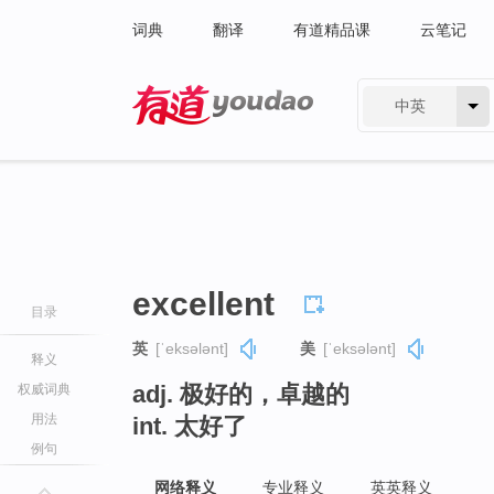
词典
翻译
有道精品课
云笔记
中英
有道 - 网易旗下搜索
excellent
目录
英
[ˈeksələnt]
美
[ˈeksələnt]
释义
adj. 极好的，卓越的
权威词典
用法
int. 太好了
例句
网络释义
专业释义
英英释义