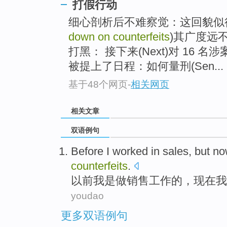
打假行动
细心剖析后不难察觉：这回貌似
down on counterfeits
)其广度远不足
打黑： 接下来(Next)对 16 名涉
被提上了日程：如何量刑(Sen...
基于48个网页
-
相关网页
相关文章
双语例句
Before
I
worked
in
sales
,
but n
counterfeits
.
以前
我
是
做
销售
工作
的
，
现在
我
youdao
更多双语例句