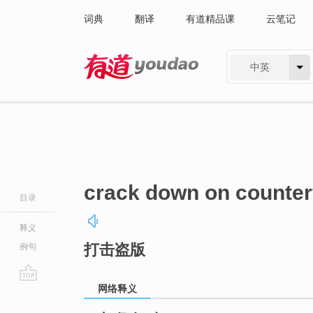
词典
翻译
有道精品课
云笔记
中英
有道 - 网易旗下搜索
crack down on counter
目录
释义
打击盗版
例句
网络释义
go
top