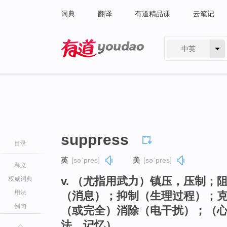
词典
翻译
有道精品课
云笔记
中英
有道 - 网易旗下搜索
suppress
目录
英
[səˈpres]
美
[səˈpres]
释义
v. （尤指用武力）镇压，压制
权威词典
用法
（消息）；抑制（生理过程）；
例句
（或完全）消除（电干扰）；（
法，记忆）