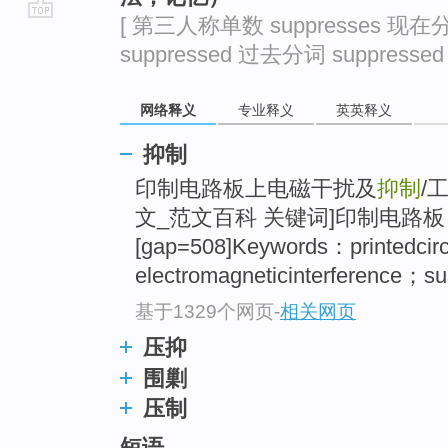
[ 第三人称单数 suppresses 现在分
go
suppressed 过去分词 suppressed 
top
网络释义
专业释义
英英释义
抑制
印制电路板上电磁干扰及
抑制
/
文_范文百科 关键词]印制电路
[gap=508]Keywords：printedcir
electromagneticinterference；su
基于1329个网页
-
相关网页
压抑
围剿
压制
短语