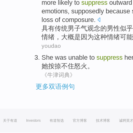
more
likely
to
suppress
outward
emotions,
supposedly
because
loss
of
composure
.
具有
传统
男子气观念
的
男性
似乎
情绪，
大概
是因为
这种
情绪
可能
youdao
She
was unable to
suppress
he
她
按捺
不住
怒火
。
《牛津词典》
更多双语例句
关于有道
Investors
有道智选
官方博客
技术博客
诚聘英