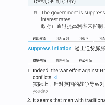
(活动); 抑制 (过程)
The government is suppressi
例：
interest rates.
政府正通过提高利率来抑制
词组短语
同近义词
同根词
词语
suppress inflation
遏止通货膨
双语例句
原声例句
权威例句
Indeed
,
the
war effort
against
Br
conflicts
.
实际上
，
针对
英国
的
战争
导致
对
youdao
It
seems
that
men
with
tradition