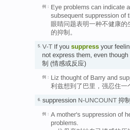
Eye problems can indicate an
例：
subsequent suppression of 
眼睛问题表明一种不健康的
的抑制。
V-T
If you
suppress
your feelin
5.
not express them, even though
制 (情感或反应)
Liz thought of Barry and sup
例：
利兹想到了巴里，强忍住一
suppression
N-UNCOUNT
抑
6.
A mother's suppression of h
例：
problems.