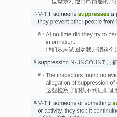
一位母亲对她自己情感的压
V-T
If someone
suppresses
a p
7.
they prevent other people from
At no time did they try to p
例：
information.
他们从未试图劝我封锁这个
suppression
N-UNCOUNT
封
8.
The inspectors found no ev
例：
allegation of suppression of 
这些检察官们找不到证据证
V-T
If someone or something
s
9.
or activity, they stop it contin