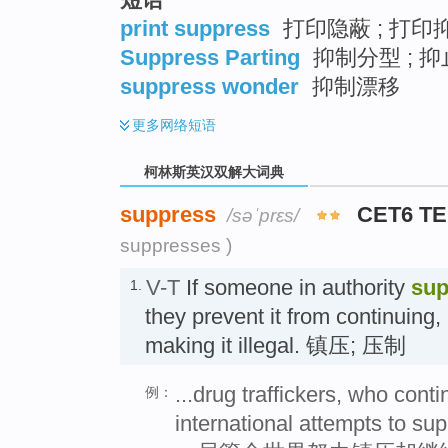
print suppress
打印隐蔽 ; 打印
Suppress Parting
抑制分型 ; 
suppress wonder
抑制漂移
更多
网络短语
柯林斯英汉双解大词典
suppress
CET6 T
/səˈprɛs/
suppresses )
V-T
If someone in authority
sup
1.
they prevent it from continuing,
making it illegal. 镇压; 压制
...drug traffickers, who conti
例：
international attempts to su