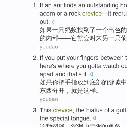
If
an
ant
finds
an
outstanding
ho
acorn
or
a
rock
crevice
—
it
recru
out.
如果
一
只
蚂蚁
找到了
一个
出色
的
的
内部
——
它
就会叫
来另一
只
侦
youdao
If
you
put
your fingers
between 
here's where
you
gotta
watch ou
apart
and that
's
it
.
如果
你
把
手指
放到
底部
的
缝隙中
东西
分开
，
就是
这样
。
youdao
This
crevice
, the
hiatus
of
a gulf
the
special
tongue.
这种
裂缝
，
深渊
中
污泥
的
龟裂，