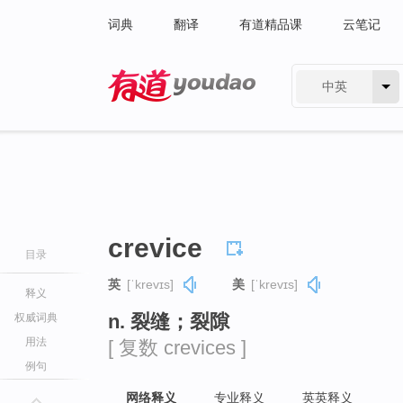
词典
翻译
有道精品课
云笔记
中英
有道 - 网易旗下搜索
crevice
目录
英
[ˈkrevɪs]
美
[ˈkrevɪs]
释义
n. 裂缝；裂隙
权威词典
用法
[ 复数 crevices ]
例句
网络释义
专业释义
英英释义