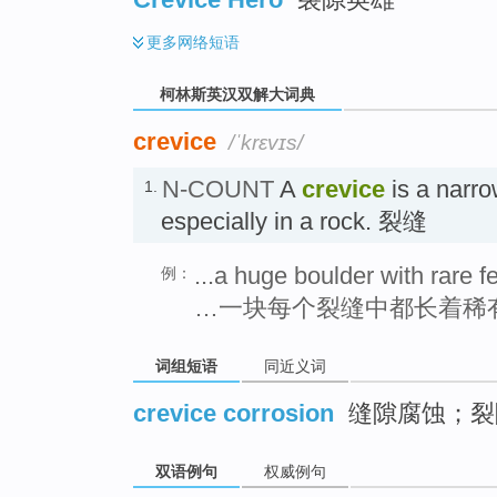
更多
网络短语
柯林斯英汉双解大词典
crevice
/ˈkrɛvɪs/
N-COUNT
A
crevice
is a narro
1.
especially in a rock. 裂缝
...a huge boulder with rare f
例：
…一块每个裂缝中都长着稀
词组短语
同近义词
crevice corrosion
缝隙腐蚀；裂
双语例句
权威例句