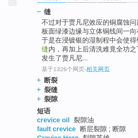
go
缝
top
不过对于贾凡尼效应的铜腐蚀问
板面绿漆边缘与立体铜线间一向
于是在浸镀银的湿制程中会使得
缝
内，再加上后清洗难竟全功之
发生了贾凡尼...
基于1326个网页
-
相关网页
断裂
裂缝
裂隙
短语
crevice oil
裂隙油
fault crevice
断层裂隙 ; 断隙
Crevice Hero
裂隙英雄