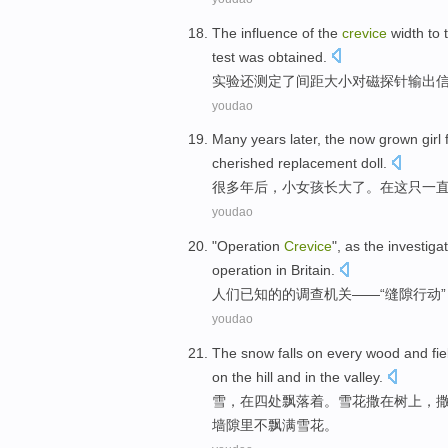
The
influence
of
the
crevice
width
to
test
was
obtained
.
实验
还
测定了
间距
大小
对
磁
探针
输出
youdao
Many
years later
, the
now grown
girl
cherished replacement
doll
.
很多
年后
，
小女孩
长大
了。
在
这
只一
youdao
"
Operation
Crevice
", as
the
investiga
operation
in Britain
.
人们
已知
的
的
调查
机关——“缝隙
行动
youdao
The
snow
falls
on
every wood and
fie
on the hill
and in the
valley
.
雪
，
在
四处飘落着。雪花撒在树上，
墙隙里不飘满雪花。