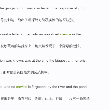
the
gauge
output
was also
tested
, the
response
of
jump
信号
的
影响
，
给出
了磁探针
对
阶
跃
实验
的
响应
波形。
found
a letter stuffed into
an
unnoticed
crevice
in
the
直被
珍藏
着的
娃娃身上
，她突然
发现
了
一个隐蔽
的
缝隙
。
tion
was
known
,
was
at
the
time
the
biggest
anti-terrorist
”，
那
时候
是
英国
最大
的
反恐
机构。
ld
, and
no
crevice
is forgotten;
by
the river
and
the pond
,
撒在
田野
里；撒
在
河边
、
湖畔
、
山上
、
谷底
——
没有
一条岩缝