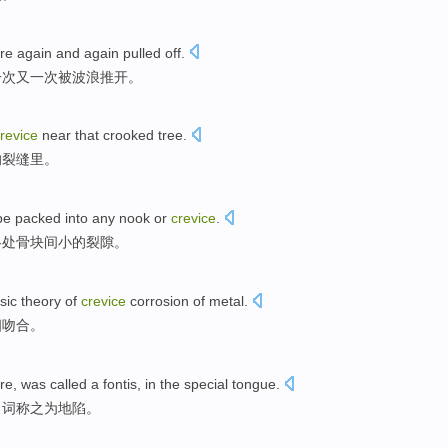
re
again and again
pulled off.
一次又一次
被
波浪推开。
revice
near that
crooked
tree
.
的
裂缝
里。
be
packed
into
any nook or
crevice
.
各处
骨块
间小的裂隙。
sic
theory
of
crevice
corrosion
of
metal.
相
吻合
。
re
, was
called a fontis
, in the
special
tongue.
名词
称之为
地陷。