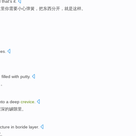
 that
's
it
.
这里
你
需要
小心
弹簧
，
把
东西
分开
，
就是
这样
。
ces.
n
filled
with
putty
.
了。
nto
a deep
crevice
.
深深的罅隙
里。
ucture
in
boride
layer
.
究。