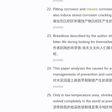
youdao
Pitting
corrosion
and
crevice
corrosio
also induce
stress
corrosion
cracking
催化剂
沉积
区
和
腐蚀
产物沉积区产生
youdao
Breedlove described
by
the
author
s
bitter life
during
looking for
themselv
作者
刻画
的
布里德·洛夫太太向人们
展
程。
youdao
This paper
analyzes
the
causes for
e
managements
of
prevention
and
cont
对
水泥混凝土
路面
早期
裂缝
产生
的
原
youdao
Only in
low temperature
area
,
shrink
solved
completely
in
the world
at pre
沥青路面的
低温
收缩
裂缝
是
寒冷
地区