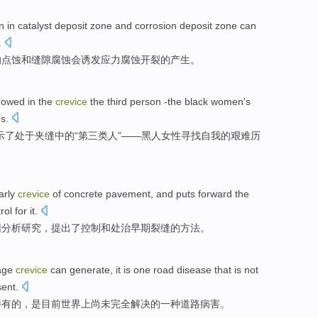
n
in
catalyst
deposit
zone
and corrosion deposit zone
can
.
的点
蚀
和
缝隙
腐蚀
会
诱发
应力
腐蚀
开裂
的产生。
howed
in the
crevice
the third
person
-the
black
women
's
es
.
示
了处于
夹缝
中的“
第三
类
人
”——
黑人
女性
寻找
自我
的
艰难
历
arly
crevice
of
concrete
pavement
, and
puts forward
the
rol
for it.
因
分析
研究，
提出
了控制和处治早期裂缝
的
方法。
age
crevice
can generate, it
is
one
road
disease
that
is not
sent
.
特有的，是目前
世界
上
尚未
完全
解决的
一种
道路
病害
。