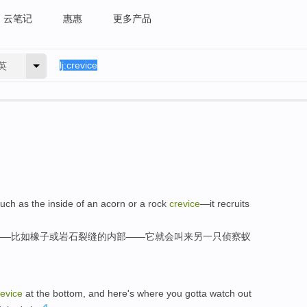
云笔记
惠惠
更多产品
英
uch as
the
inside
of an
acorn
or
a
rock
crevice
—
it
recruits
——
比如
橡子
或
岩石
裂缝
的
内部
——
它
就会叫
来另一
只
侦察
蚁
revice
at the bottom
, and
here's where
you
gotta
watch out