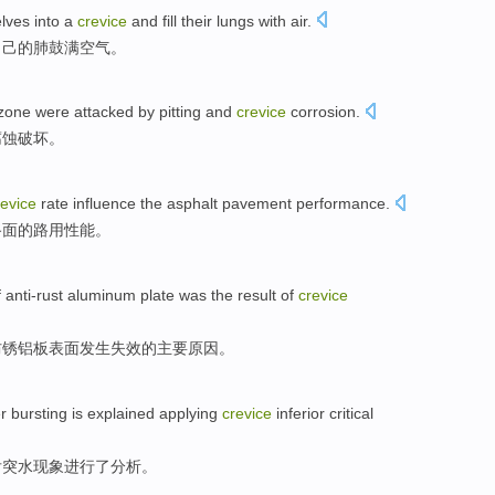
lves
into a
crevice
and
fill
their
lungs
with
air
.
自己
的
肺
鼓满
空气
。
zone
were
attacked by
pitting
and
crevice
corrosion
.
腐蚀破坏
。
revice
rate
influence
the
asphalt pavement
performance
.
路
面的路用性能。
f
anti-rust
aluminum plate
was
the
result
of
crevice
防锈
铝板
表面发生失效
的
主要原因。
r bursting is explained applying
crevice
inferior
critical
后
突水
现象
进行了分析。