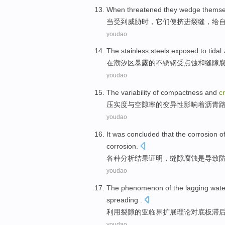
When
threatened
they
wedge themse
当
受到威胁
时，
它们
便
挤
进
裂缝
，
给
youdao
The
stainless steels
exposed to
tidal
在潮汐
区
暴露
的
不锈钢
受
点蚀
和
缝隙
youdao
The
variability
of
compactness
and
c
压实度
与
空隙
率
的
变异性
影响
着
沥青
youdao
It was
concluded that
the corrosion
o
corrosion
.
各种分析
结果
证明，
缝隙
腐蚀
是
导致
youdao
The
phenomenon
of the
lagging
wate
spreading
.
利用
裂隙
的
亚
临界
扩展理论对底板
滞
youdao