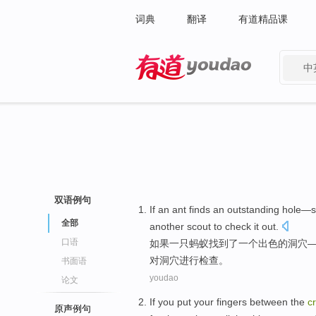
词典
翻译
有道精品课
中
有道 - 网易旗下搜索
双语例句
If
an
ant
finds
an
outstanding
hole
—
s
全部
another
scout
to
check
it out.
口语
如果
一
只
蚂蚁
找到了
一个
出色
的
洞穴
对洞穴
进行检查
。
书面语
youdao
论文
If
you
put
your fingers
between the
c
原声例句