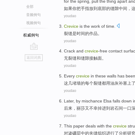
for
the
spring
,
pull
the
thing
apart
and
全部
如果
你
把
手指
放到
底部
的
缝隙中间
，
音频例句
youdao
视频例句
Crevice
is
the
work
of
time
.
裂缝
是
时间
的
作品
。
权威例句
youdao
Crack
and
crevice
-free
contact surfa
go
返回词典
无
裂缝
和
缝隙
接触面。
top
youdao
Every
crevice
in
these
walls
has bee
这
几堵墙
的
每个
裂缝
都
用
油灰补塞上
youdao
Later
,
by mischance
Elsa
falls down
i
后来
，
丽莎
又不幸掉进
到
岩石间
一口
youdao
This paper
deals with
the
crevice
str
对
渗硼
层
中的夹缝
组织
进行
了分析研