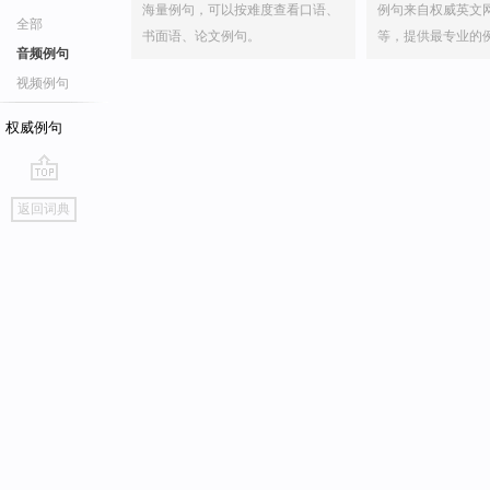
海量例句，可以按难度查看口语、
例句来自权威英文
全部
书面语、论文例句。
等，提供最专业的
音频例句
视频例句
权威例句
go
返回词典
top