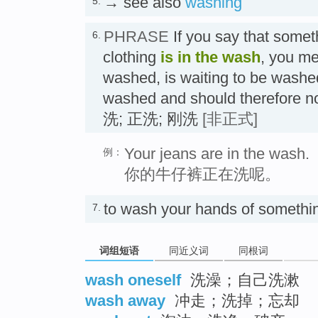
→ see also
washing
5.
PHRASE
If you say that somet
6.
clothing
is in the wash
, you me
washed, is waiting to be washed
washed and should therefore n
洗; 正洗; 刚洗
[非正式]
Your jeans are in the wash.
例：
你的牛仔裤正在洗呢。
to wash your hands of someth
7.
词组短语
同近义词
同根词
wash oneself
洗澡；自己洗漱
wash away
冲走；洗掉；忘却