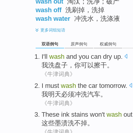
wash out
淘汰；洗净；破产
wash off
洗刷掉，洗掉
wash water
冲洗水，洗涤液
更多
词组短语
双语例句
原声例句
权威例句
I
'll
wash
and
you
can
dry up
.
我
洗
盘子，
你
可以
擦
干
。
《牛津词典》
I
must
wash
the
car
tomorrow
.
我
明天
必须
冲洗
汽车
。
《牛津词典》
These
ink stains won
't
wash
out
这些
墨渍
洗
不
掉。
《牛津词典》