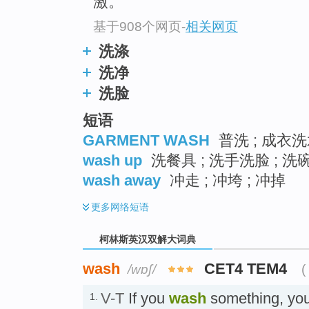
激。
基于908个网页
-
相关网页
洗涤
洗净
洗脸
短语
GARMENT WASH
普洗 ; 成衣洗水
wash up
洗餐具 ; 洗手洗脸 ; 洗
wash away
冲走 ; 冲垮 ; 冲掉
更多
网络短语
柯林斯英汉双解大词典
wash
CET4 TEM4
/wɒʃ/
(
V-T
If you
wash
something, you 
1.