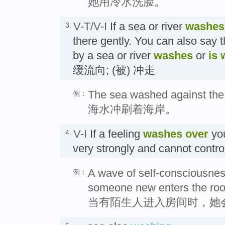
她用冷水洗脸。
V-T/V-I
If a sea or river
washes
3.
there gently. You can also say 
by a sea or river
washes
or
is
缓流向; (被) 冲走
The sea washed against the
例：
海水冲刷着海岸。
V-I
If a feeling
washes
over
you
4.
very strongly and cannot cont
A wave of self-consciousne
例：
someone new enters the ro
当有陌生人进入房间时，她