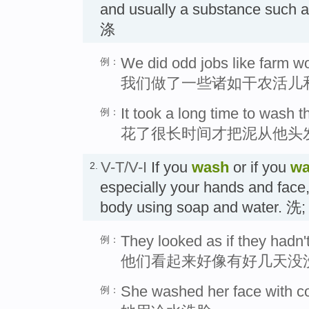
and usually a substance such a
涤
We did odd jobs like farm w
例：
我们做了一些诸如干农活儿
It took a long time to wash t
例：
花了很长时间才把泥从他头
V-T/V-I
If you
wash
or if you
wa
2.
especially your hands and face,
body using soap and water. 
They looked as if they hadn'
例：
他们看起来好像有好几天没
She washed her face with co
例：