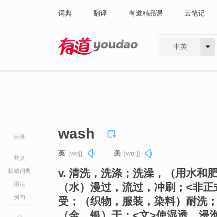
词典
翻译
有道精品课
云笔记
中英
有道 - 网易旗下搜索
wash
目录
英
[wɒʃ]
美
[wɑːʃ]
释义
v. 清洗，洗涤；洗澡，（用水和
权威词典
用法
（水）漫过，流过，冲刷；<非正
例句
受；（织物，服装，染料）耐洗
（金，银）于；<文>使湿透，浸