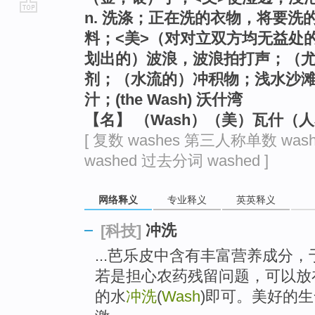
n. 洗涤；正在洗的衣物，将要
go
料；<美>（对对立双方均无益处
top
划出的）波浪，波浪拍打声；（
剂；（水流的）冲积物；浅水沙
汁；(the Wash) 沃什湾
【名】 （Wash）（美）瓦什（
[ 复数 washes 第三人称单数 was
washed 过去分词 washed ]
网络释义
专业释义
英英释义
冲洗
[科技]
...芭乐皮中含有丰富营养成分
若是担心农药残留问题，可以放
的水
冲洗
(
Wash
)即可。美好的