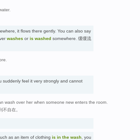
water.
where, it flows there gently. You can also say
iver
washes
or
is washed
somewhere. 缓缓流
ore.
 suddenly feel it very strongly and cannot
can wash over her when someone new enters the room.
到不自在。
uch as an item of clothing
is in the wash
, you