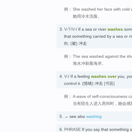
例：
She washed her face with cold 
她用冷水洗脸。
3.
V-T/V-I
If a sea or river
washes
some
that something carried by a sea or r
向; (被) 冲走
例：
The sea washed against the sh
海水冲刷着海岸。
4.
V-I
If a feeling
washes
over
you, you
control it. (情绪) 冲击
[书面]
例：
A wave of self-consciousness 
当有陌生人进入房间时，她会感
5.
→ see also
washing
6.
PHRASE
If you say that something s