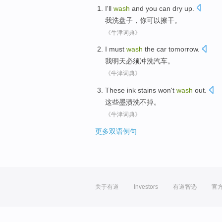
I
'll
wash
and
you
can
dry up
.
我
洗
盘子，
你
可以
擦
干
。
《牛津词典》
I
must
wash
the
car
tomorrow
.
我
明天
必须
冲洗
汽车
。
《牛津词典》
These
ink stains won
't
wash
out
.
这些
墨渍
洗
不
掉。
《牛津词典》
更多双语例句
关于有道
Investors
有道智选
官