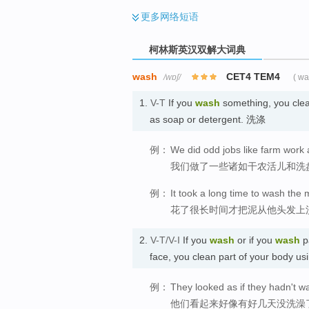
更多
网络短语
柯林斯英汉双解大词典
wash
CET4 TEM4
/wɒʃ/
( w
1.
V-T
If you
wash
something, you clea
as soap or detergent. 洗涤
例：
We did odd jobs like farm work
我们做了一些诸如干农活儿和洗
例：
It took a long time to wash the m
花了很长时间才把泥从他头发上
2.
V-T/V-I
If you
wash
or if you
wash
pa
face, you clean part of your body 
例：
They looked as if they hadn't w
他们看起来好像有好几天没洗澡