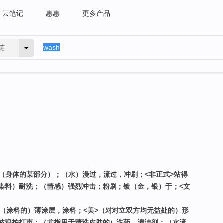
云笔记
惠惠
更多产品
英
洗（身体的某部分）；（水）漫过，流过，冲刷；<非正式>站得
染料）耐洗；（情感）强烈冲击；粉刷；镀（金，银）于；<文
；（涂料的）薄涂层，涂料；<美>（对对立双方均无益处的）形
波浪拍打声；（尤指用于清洗皮肤的）洗药，清洁剂；（水流