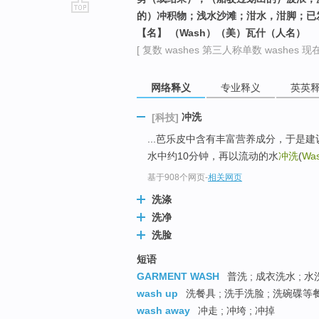
的）冲积物；浅水沙滩；泔水，泔脚；已发酵的
go
【名】 （Wash）（美）瓦什（人名）
top
[ 复数 washes 第三人称单数 washes 现在
网络释义
专业释义
英英
冲洗
[科技]
...芭乐皮中含有丰富营养成分，于是
水中约10分钟，再以流动的水
冲洗
(
Wa
基于908个网页
-
相关网页
洗涤
洗净
洗脸
短语
GARMENT WASH
普洗 ; 成衣洗水 ; 水
wash up
洗餐具 ; 洗手洗脸 ; 洗碗碟等餐
wash away
冲走 ; 冲垮 ; 冲掉