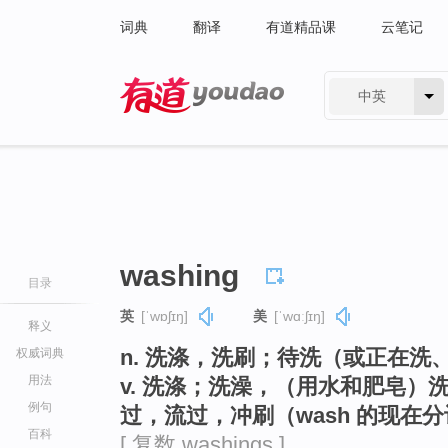
词典
翻译
有道精品课
云笔记
中英
有道 - 网易旗下搜索
washing
目录
英
[ˈwɒʃɪŋ]
美
[ˈwɑːʃɪŋ]
释义
n. 洗涤，洗刷；待洗（或正在洗
权威词典
用法
v. 洗涤；洗澡，（用水和肥皂
例句
过，流过，冲刷（wash 的现在
百科
[ 复数 washings ]