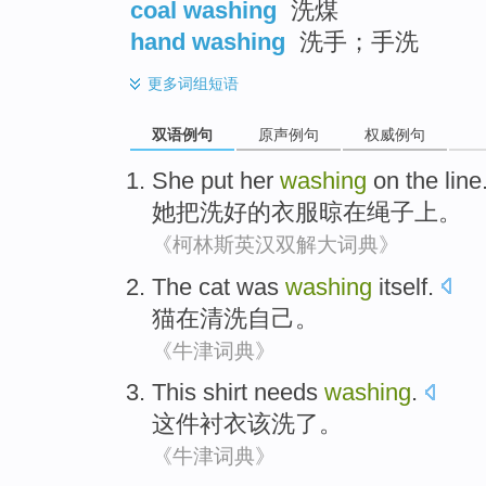
coal washing
洗煤
hand washing
洗手；手洗
更多
词组短语
双语例句
原声例句
权威例句
She
put
her
washing
on the
line
她
把
洗
好的衣服晾
在
绳子上
。
《柯林斯英汉双解大词典》
The cat
was
washing
itself
.
猫
在
清洗
自己
。
《牛津词典》
This shirt
needs
washing
.
这件
衬衣
该
洗了。
《牛津词典》