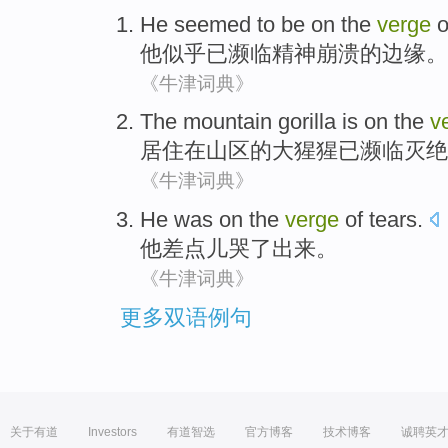
He
seemed to be
on the
verge
o
他
似乎
已
濒临
精神崩溃
的
边缘。
《牛津词典》
The
mountain
gorilla
is on
the
v
居住
在
山区
的
大猩猩
已濒临
灭绝
《牛津词典》
He
was on the
verge
of
tears
.
他
差点儿
哭了出来
。
《牛津词典》
更多双语例句
关于有道
Investors
有道智选
官方博客
技术博客
诚聘英