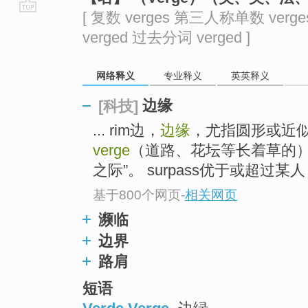
[ 复数 verges 第三人称单数 verg
go
verged 过去分词 verged ]
top
网络释义
专业释义
英英释义
边缘
[科技]
... rim边，
边缘
，尤指圆形或近
verge
（道路、花坛等长着草的
之际”。 surpass优于或超过某人（
基于800个网页
-
相关网页
濒临
边界
路肩
短语