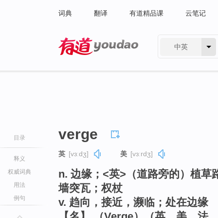
词典
翻译
有道精品课
云笔记
中英
有道 - 网易旗下搜索
verge
目录
英
[vɜːdʒ]
美
[vɜːrdʒ]
释义
n. 边缘；<英>（道路旁的）植
权威词典
用法
墙突瓦；权杖
例句
v. 趋向，接近，濒临；处在边缘
【名】 （Verge）（英、美、