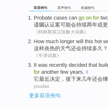
双语例句
原声例句
权威例句
Probate
cases
can
go
on
for
tw
遗嘱
认证案
可能
会持续
两
年
或更
《柯林斯英汉双解大词典》
How much longer will
this
hot
w
这样
炎热
的天气还会持续
多久
？
《牛津词典》
I
t was recently decided that bui
for
another few years.
它
最近决定，接下来几年还会继
youdao
更多双语例句