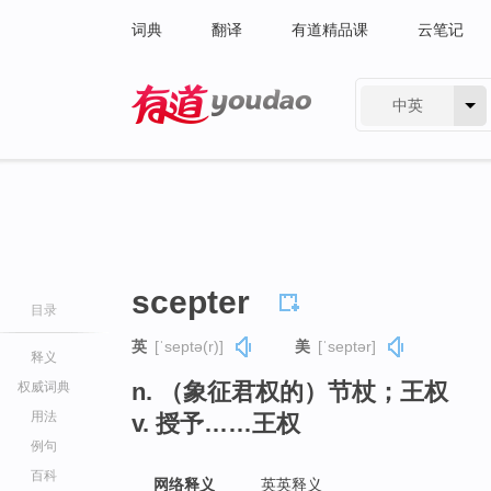
词典
翻译
有道精品课
云笔记
中英
有道 - 网易旗下搜索
scepter
目录
英
[ˈseptə(r)]
美
[ˈseptər]
释义
n. （象征君权的）节杖；王权
权威词典
用法
v. 授予……王权
例句
百科
网络释义
英英释义