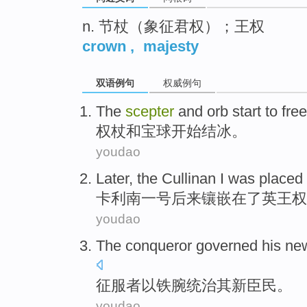
n. 节杖（象征君权）；王权
crown
,
majesty
双语例句
权威例句
The
scepter
and
orb
start to
fre
权杖
和
宝球
开始
结冰
。
youdao
Later
,
the Cullinan
I was placed
卡利
南
一号
后来
镶嵌
在
了
英王权
youdao
The conqueror
governed
his
ne
征服者
以铁腕
统治
其
新
臣民。
youdao