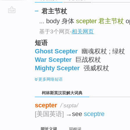
君主节杖
go
... body 身体
scepter
君主节杖
o
top
基于3个网页
-
相关网页
短语
Ghost Scepter
幽魂权杖 ; 绿杖
War Scepter
巨战权杖
Mighty Scepter
强威权杖
更多
网络短语
柯林斯英汉双解大词典
scepter
/ˈsɛptə/
[美国英语]
→see
sceptre
同近义词
同根词