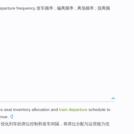
eparture frequency 发车频率 ; 偏离频率 ; 离场频率 ; 脱离频
es
seat inventory
allocation
and
train
departure
schedule
to
enue
.
，
优化
列车的
席位
控制
和
发车间隔，将席位
分配
与运营能力优