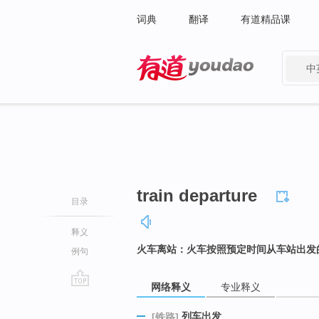
词典
翻译
有道精品课
中
有道 - 网易旗下搜索
train departure
目录
释义
火车离站：火车按照预定时间从车站出发
例句
网络释义
专业释义
go
top
列车出发
[铁路]