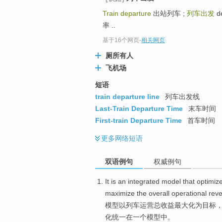
Train departure
出站列车 ;
列车出发
d
率 ..
基于16个网页
-
相关网页
厕所有人
飞机场
短语
train departure line
列车出发线
Last-Train Departure Time
末车时间
First-train Departure Time
首车时间
更多
网络短语
双语例句
权威例句
It is
an
integrated
model
that
optimiz
maximize
the
overall
operational
rev
模型
以
列车
运营
总
收益
最大化
为目标
化
统一
在
一
个模型中。