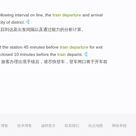
ollowing
interval
on line, the
train
departure
and
arrival
ity
of
district.
追踪
到达
及
出发
间隔
以及
通过
能力
的
分析计算。
t the station
45
minutes
before
train
departure
for
exit
closed
10
minutes
before the
train
departs.
，
旅客
办理
出境
手续后，请尽快
登
车，登车
闸口
将
于开车前
方博客
技术博客
诚聘英才
联系我们
站点地图
网络举报