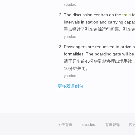
youdao
The discussion
centres on the
train
f
intervals
in station
and
carrying
capac
重点
探讨
了
列车
追踪
运行
间隔
、列车
youdao
Passengers are
requested
to arrive
a
formalities
.
The boarding
gate
will be
请
于
开车
前
45
分钟
到站
办理
出境
手续
10
分钟
关闭
。
youdao
更多双语例句
关于有道
Investors
有道智选
官