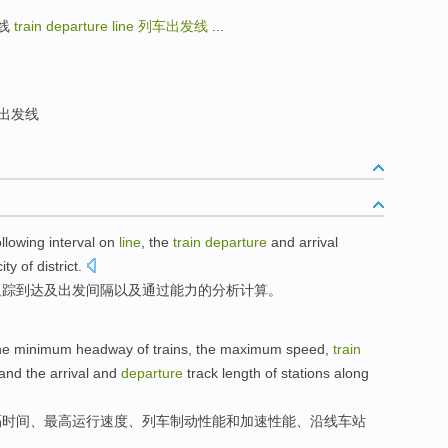
到达线
train departure line
列车出发线
...
出发线
ollowing
interval
on
line
, the
train
departure
and
arrival
ity
of
district.
追踪
到达
及
出发
间隔
以及
通过
能力
的
分析计算。
he minimum
headway of
trains
,
the maximum
speed
,
train
and the arrival and
departure
track
length
of
stations
along
隔时间、
最高
运行
速度
、
列车
制动
性能
和
加速性能
、
沿线
车站