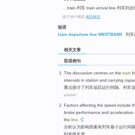
... train 列车 train arrival line 列车
基于56个网页
-
相关网页
短语
train departure line WESTBANK
列车
相关文章
双语例句
The discussion
centres on the
train
f
intervals
in station
and
carrying
capac
重点
探讨
了
列车
追踪
运行
间隔
、列车
youdao
Factors affecting
the speed include
t
brake
performance
and
acceleration
the
line
.
分析认为影响
因素
有
列车
最小
运行间
到发
线
长度
。