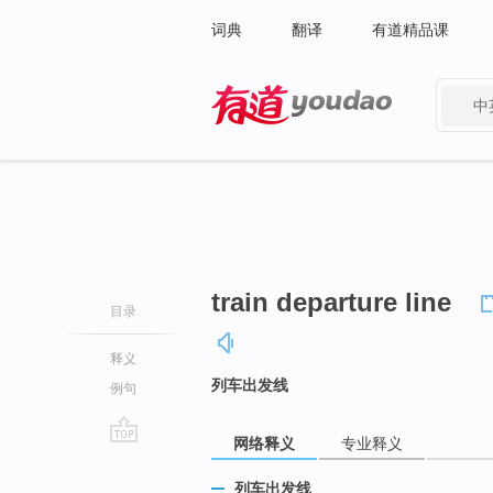
词典
翻译
有道精品课
中
有道 - 网易旗下搜索
train departure line
目录
释义
列车出发线
例句
网络释义
专业释义
go
top
列车出发线