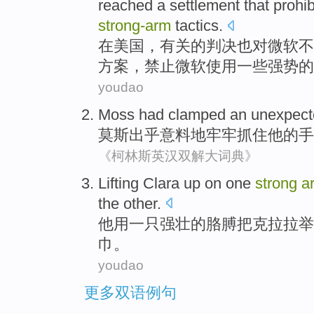
reached
a
settlement
that
prohib
strong-arm
tactics
.
在
美国
，有关的
判决
也
对
微软
不
方案
，
禁止
微软使用
一些
强势的
youdao
Moss had clamped
an unexpect
莫斯
出乎
意料地
牢牢
抓住他的手
《柯林斯英汉双解大词典》
Lifting
Clara
up on
one
strong
a
the
other
.
他用
一
只
强壮
的
胳膊
把克
拉拉
举
巾。
youdao
更多双语例句