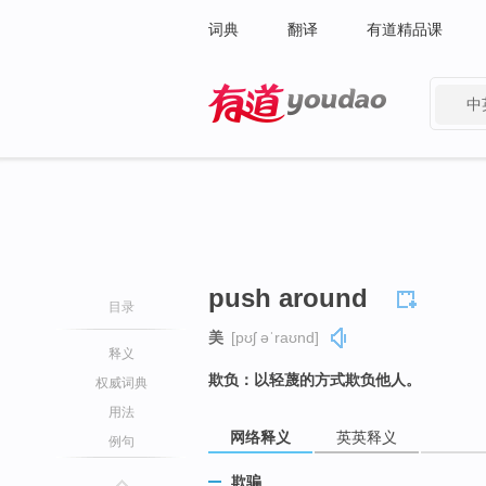
词典
翻译
有道精品课
中
有道 - 网易旗下搜索
push around
目录
美
[pʊʃ əˈraʊnd]
释义
欺负：以轻蔑的方式欺负他人。
权威词典
用法
网络释义
英英释义
例句
欺骗