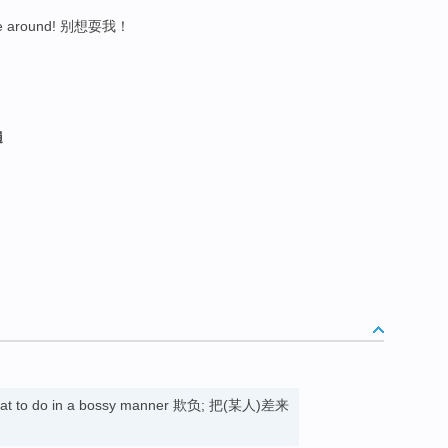
h me around! 别想耍我！
遍
) what to do in a bossy manner 欺负; 把(某人)差来