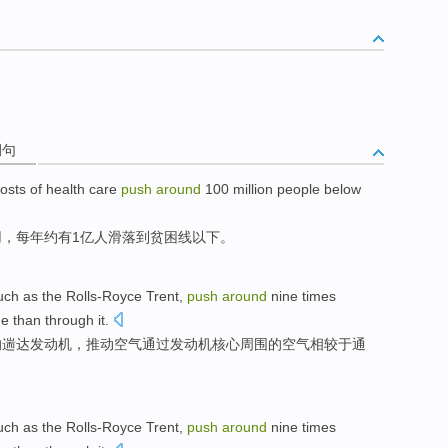
例句
osts
of
health care
push
around
100 million
people
below
用
，
每年
约
有1亿
人
滑落到贫困线以下。
uch as
the
Rolls-Royce Trent
,
push
around
nine
times
ne
than
through
it.
的
遄
达
发动机
，
推动
空气
通过
发动机
核心
周围
的空气相较于通
uch as
the Rolls-Royce
Trent
,
push
around
nine
times