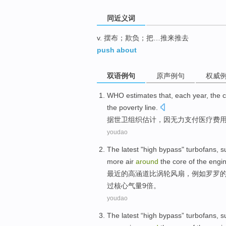
同近义词
v. 摆布；欺负；把…推来推去
push about
双语例句
原声例句
权威
WHO estimates
that,
each year
, the
c
the poverty
line.
据世
卫
组织估计，因无力支付
医疗
费
youdao
The latest
"high bypass"
turbofans
,
s
more
air
around
the
core
of
the
engi
最近
的
高涵
道
比
涡轮风扇，
例如
罗罗
过核心气量
9
倍
。
youdao
The latest
“high bypass”
turbofans
,
s