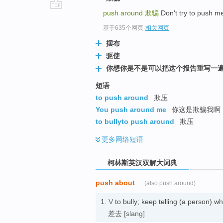
push around
欺骗
Don't try to pus
go
top
基于635个网页
-
相关网页
摆布
驱使
你想你是不是可以把这个报告重写一
短语
to push around
欺压
You push around me
你这是欺骗我啊
to bullyto push around
欺压
更多
网络短语
柯林斯英汉双解大词典
push about
(also push around)
1.
V
to bully; keep telling (a person
差去
[slang]