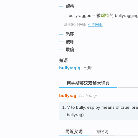
go
虐待
top
... bullyragged = 被
虐待
的 bullyraggin
基于80个网页
-
相关网页
恐吓
威吓
欺骗
短语
bullyrag g
恐吓
柯林斯英汉双解大词典
bullyrag
/ˈbʊlɪˌræɡ/
1.
V
to bully, esp by means of crue
ballyrag)
同近义词
同根词