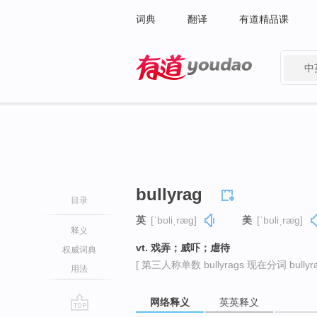
词典
翻译
有道精品课
中
有道 - 网易旗下搜索
bullyrag
目录
英
[ˈbʊliˌræɡ]
美
[ˈbʊliˌræɡ]
释义
vt. 戏弄；威吓；虐待
权威词典
[ 第三人称单数 bullyrags 现在分词 bullyrag
用法
网络释义
英英释义