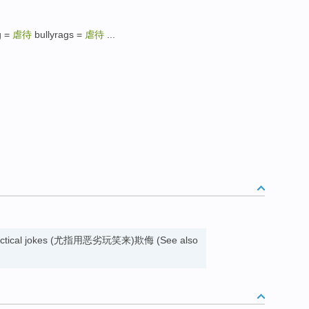
g =
虐待
bullyrags =
虐待
...
l practical jokes (尤指用恶劣玩笑来)欺侮 (See also