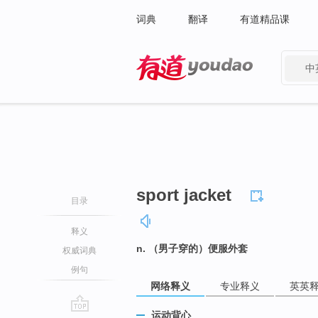
词典
翻译
有道精品课
中
有道 - 网易旗下搜索
sport jacket
目录
释义
n. （男子穿的）便服外套
权威词典
例句
网络释义
专业释义
英英
运动背心