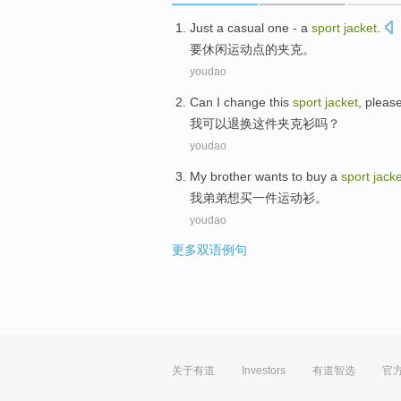
Just
a
casual
one - a
sport
jacket
.
要
休闲
运动
点的
夹克
。
youdao
Can
I
change this
sport
jacket
, pleas
我
可以
退换这件
夹克衫
吗？
youdao
My
brother
wants to
buy
a
sport
jacke
我
弟弟
想
买
一
件
运动衫
。
youdao
更多双语例句
关于有道
Investors
有道智选
官