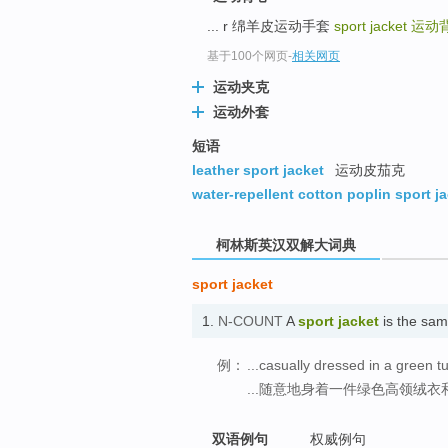
go
... r 绵羊皮运动手套
sport jacket
运动
top
基于100个网页
-
相关网页
运动夹克
运动外套
短语
leather sport jacket
运动皮茄克
water-repellent cotton poplin sport j
柯林斯英汉双解大词典
sport jacket
1.
N-COUNT
A
sport jacket
is the sam
例：
...casually dressed in a green t
...随意地身着一件绿色高领绒
双语例句
权威例句