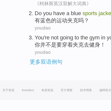
《柯林斯英汉双解大词典》
Do you
have a
blue
sports
jacke
有
蓝色的
运动
夹克
吗？
youdao
You
're not
going to
the
gym
in y
你
并
不是
要
穿着夹克
去健身
！
youdao
更多双语例句
关于有道
Investors
有道智选
官方博客
技术博客
诚聘英