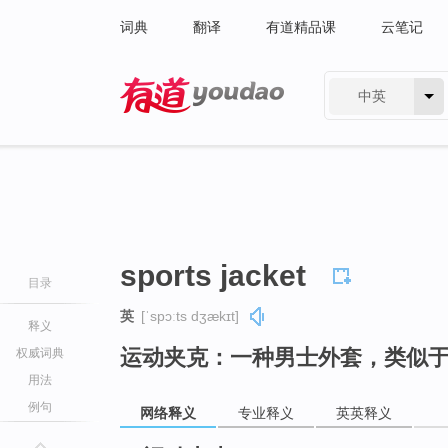
词典
翻译
有道精品课
云笔记
中英
有道 - 网易旗下搜索
sports jacket
目录
英
[ˈspɔːts dʒækɪt]
释义
运动夹克：一种男士外套，类似
权威词典
用法
例句
网络释义
专业释义
英英释义