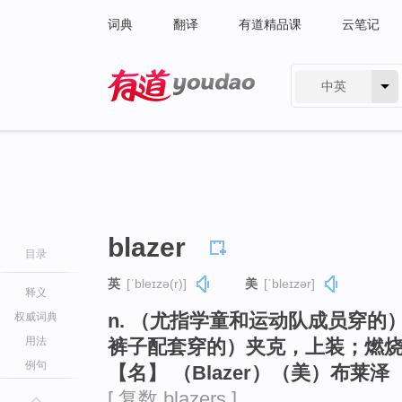
词典
翻译
有道精品课
云笔记
中英
有道 - 网易旗下搜索
blazer
目录
英
[ˈbleɪzə(r)]
美
[ˈbleɪzər]
释义
n. （尤指学童和运动队成员穿
权威词典
用法
裤子配套穿的）夹克，上装；燃
例句
【名】 （Blazer）（美）布莱
[ 复数 blazers ]