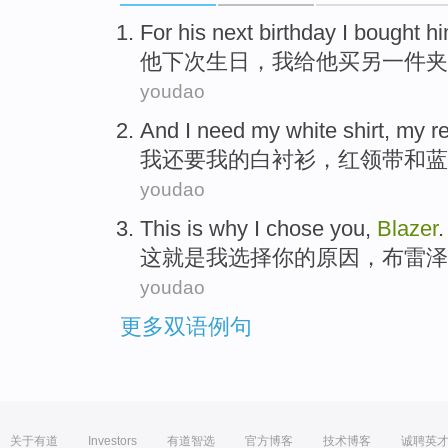
For
his
next
birthday
I
bought
h
他
下次
生日
，
我
给
他
买
另一
件夹
youdao
And
I
need
my
white
shirt
, my
r
我
还要
我
的
白
衬衫
，
红
领带
和
蓝
youdao
This
is
why
I
chose
you
,
Blazer
.
这
就是
我
选择
你
的
原因
，
布雷泽
youdao
更多双语例句
关于有道
Investors
有道智选
官方博客
技术博客
诚聘英