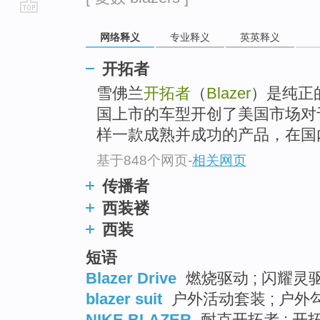
go
网络释义
专业释义
英英释义
top
开拓者
雪佛兰
开拓者
（
Blazer
）是纯正的
国上市的车型开创了美国市场对
样一款成熟并成功的产品，在国内
基于848个网页
-
相关网页
传播者
西装褛
西装
短语
Blazer Drive
燃烧驱动 ; 闪耀灵
blazer suit
户外活动套装 ; 户外
NIKE BLAZER
耐克开拓者 ; 开拓