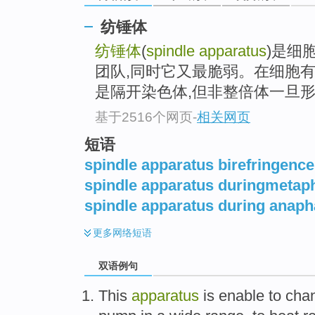
纺锤体
纺锤体
(
spindle apparatus
)是细
团队,同时它又最脆弱。在细胞有
是隔开染色体,但非整倍体一旦形成,
基于2516个网页
-
相关网页
短语
spindle apparatus birefringence
spindle apparatus duringmetap
spindle apparatus during anap
更多
网络短语
双语例句
This
apparatus
is
enable to chan