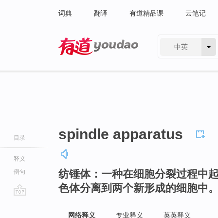
词典
翻译
有道精品课
云笔记
中英
有道 - 网易旗下搜索
spindle apparatus
目录
释义
纺锤体：一种在细胞分裂过程中
例句
色体分离到两个新形成的细胞中
go
top
网络释义
专业释义
英英释义