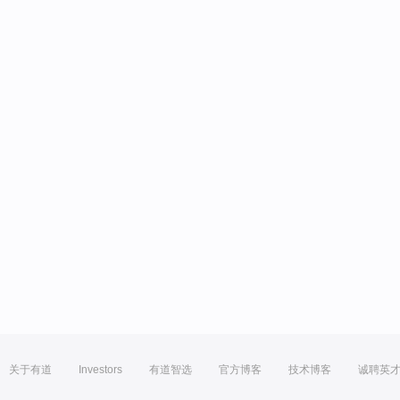
关于有道
Investors
有道智选
官方博客
技术博客
诚聘英