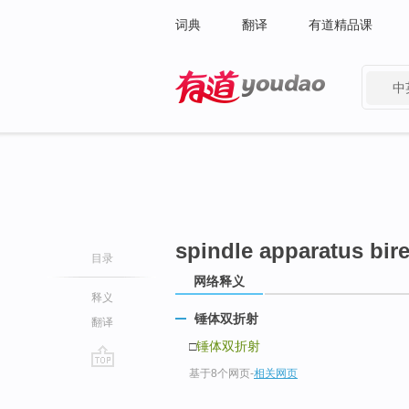
词典
翻译
有道精品课
中
有道 - 网易旗下搜索
spindle apparatus bir
目录
网络释义
释义
锤体双折射
翻译
□
锤体双折射
基于8个网页
-
相关网页
go
top