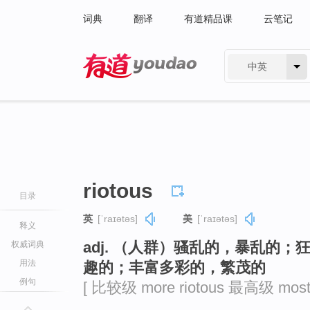
词典
翻译
有道精品课
云笔记
中英
有道 - 网易旗下搜索
riotous
目录
英
[ˈraɪətəs]
美
[ˈraɪətəs]
释义
adj. （人群）骚乱的，暴乱的
权威词典
用法
趣的；丰富多彩的，繁茂的
例句
[ 比较级 more riotous 最高级 most r