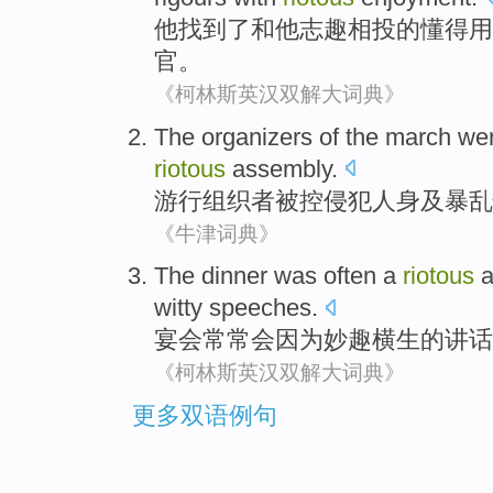
他
找到了
和他志趣相投
的
懂得
用
官
。
《柯林斯英汉双解大词典》
The organizers of the march
we
riotous
assembly
.
游行
组织者
被
控
侵犯人身
及
暴乱
《牛津词典》
The dinner
was
often
a
riotous
a
witty
speeches
.
宴会
常常
会因为妙趣横生
的
讲话
《柯林斯英汉双解大词典》
更多双语例句