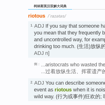
柯林斯英汉双解大词典
riotous
/ˈraɪətəs/
ADJ
If you say that someone h
1.
you mean that they frequently 
and uncontrolled way, for examp
drinking too much. (生活)
ADJ n]
...aristocrats who wasted thei
例：
...过着放纵生活、挥霍遗产
ADJ
You can describe someone
2.
event as
riotous
when it is nois
wild way. (行为或事件)狂欢的