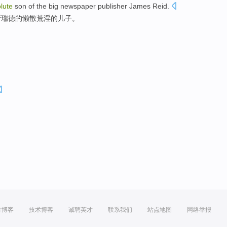
olute
son
of the
big
newspaper publisher
James
Reid
.
斯
瑞德的
懒散
荒淫
的
儿子
。
方博客
技术博客
诚聘英才
联系我们
站点地图
网络举报