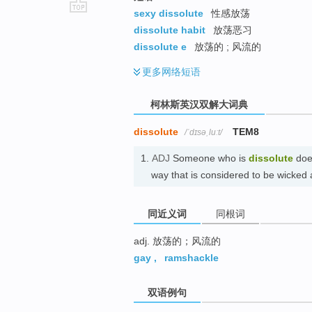
sexy dissolute
性感放荡
go
dissolute habit
放荡恶习
top
dissolute e
放荡的 ; 风流的
更多
网络短语
柯林斯英汉双解大词典
dissolute
TEM8
/ˈdɪsəˌluːt/
1.
ADJ
Someone who is
dissolute
does
way that is considered to be wick
同近义词
同根词
adj. 放荡的；风流的
gay
,
ramshackle
双语例句