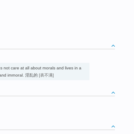
 not care at all about morals and lives in a
ed and immoral. 淫乱的
[表不满]