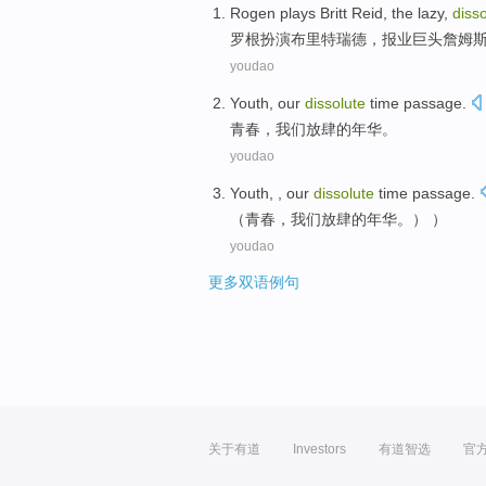
Rogen
plays
Britt Reid, the
lazy
,
diss
罗根
扮演
布里特瑞德，
报业
巨头
詹姆
youdao
Youth
,
our
dissolute
time passage.
青春
，
我们
放肆的
年华。
youdao
Youth
, ,
our
dissolute
time passage.
（
青春
，
我们
放肆
的年华。） ）
youdao
更多双语例句
关于有道
Investors
有道智选
官