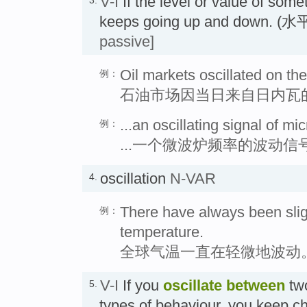
V-I
If the level or value of som
keeps going up and down
passive]
Oil markets oscillated on th
例：
石油市场因当日来自日内瓦
...an oscillating signal of m
例：
...一个微波炉频率的波动信
oscillation
N-VAR
4.
There have always been sligh
例：
temperature.
全球气温一直在轻微地波动
V-I
If you
oscillate
between
two
5.
types of behaviour, you keep c