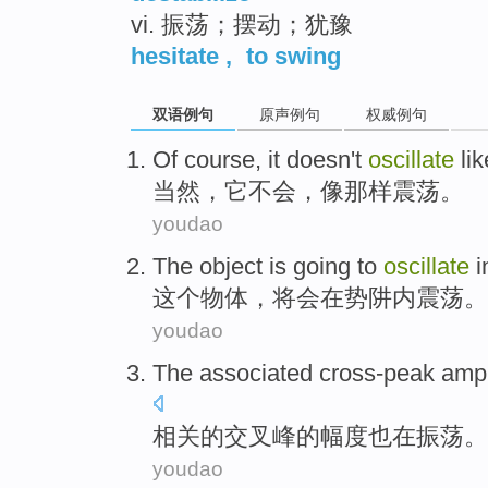
vi. 振荡；摆动；犹豫
hesitate
,
to swing
双语例句
原声例句
权威例句
Of course
,
it
doesn't
oscillate
lik
当然
，
它
不会
，
像
那样
震荡
。
youdao
The
object is
going to
oscillate
i
这个
物体
，
将
会
在
势
阱内震荡
。
youdao
The
associated
cross-peak
ampl
相关
的
交叉峰
的
幅度
也
在
振荡
。
youdao