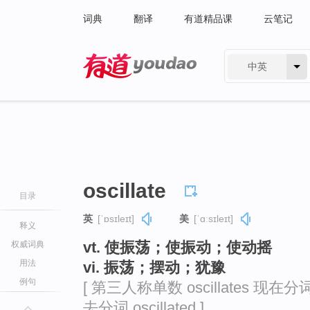
词典
翻译
有道精品课
云笔记
中英
有道 - 网易旗下搜索
oscillate
目录
英
[ˈɒsɪleɪt]
美
[ˈɑːsɪleɪt]
释义
vt. 使振荡；使振动；使动摇
权威词典
用法
vi. 振荡；摆动；犹豫
例句
[ 第三人称单数 oscillates 现在分词 os
去分词 oscillated ]