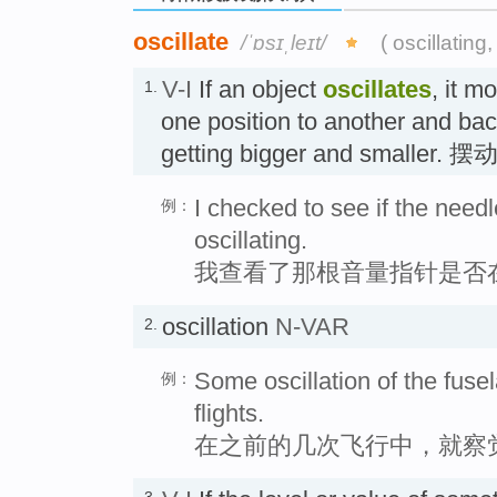
oscillate
/ˈɒsɪˌleɪt/
( oscillating,
V-I
If an object
oscillates
, it m
1.
one position to another and bac
getting bigger and smaller. 摆
I checked to see if the need
例：
oscillating.
我查看了那根音量指针是否
oscillation
N-VAR
2.
Some oscillation of the fuse
例：
flights.
在之前的几次飞行中，就察
3.