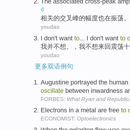
The
associated
cross-peak
ampl
相关
的
交叉峰
的
幅度
也
在
振荡
。
youdao
I
don't
want
to
... I don't want
to
o
我
并
不想
。，我不想来回
震荡
十
youdao
更多双语例句
Augustine portrayed the human 
oscillate
between inwardness a
FORBES:
What Ryan and Republica
Electrons in a metal are free
to
ECONOMIST:
Optoelectronics
When the polariton flow was exc