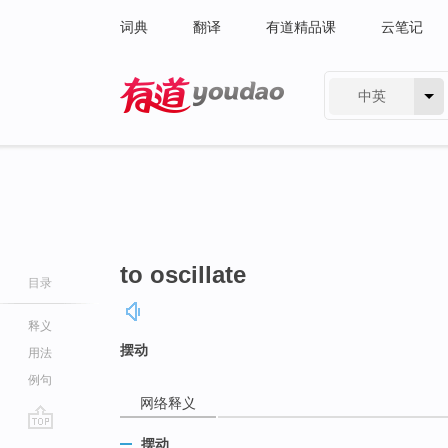
词典
翻译
有道精品课
云笔记
中英
有道 - 网易旗下搜索
to oscillate
目录
释义
摆动
用法
例句
网络释义
go
摆动