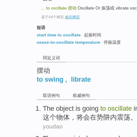
top
...
to oscillate
摆动
Oscillate Or 振荡或 vibrate osci
基于44个网页
-
相关网页
短语
start time to oscillate
起振时间
cease-to-oscillate temperature
停振温度
同近义词
摆动
to swing
,
librate
双语例句
权威例句
The
object is
going
to
oscillate
i
这个
物体
，
将
会
在
势
阱内震荡
。
youdao