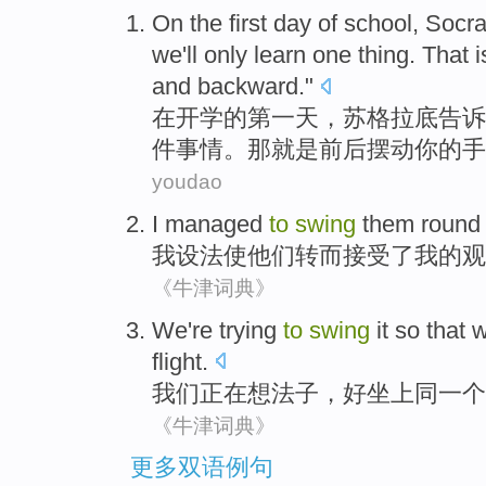
O
n the first day of school, Socr
we'll only learn one thing. That 
and backward."
在
开学的第一天，苏格拉底告诉
件事情。那就是前后摆动你的手
youdao
I
managed
to
swing
them
round
我
设法
使
他们
转而
接受了
我
的
观
《牛津词典》
We
're
trying
to
swing
it
so
that
w
flight
.
我们
正在
想法
子
，
好
坐
上
同一个
《牛津词典》
更多双语例句