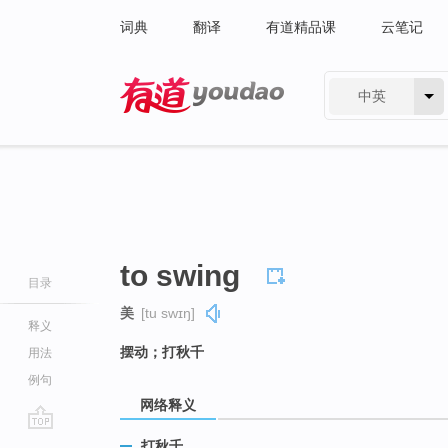
词典
翻译
有道精品课
云笔记
中英
有道 - 网易旗下搜索
to swing
目录
美
[tu swɪŋ]
释义
摆动；打秋千
用法
例句
网络释义
go
打秋千