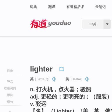
词典
翻译
有道精品课
云笔记
中英
有道 - 网易旗下搜索
lighter
目录
英
[ˈlaɪtə(r)]
美
[ˈlaɪtər]
释义
n. 打火机，点火器；驳船
权威词典
用法
adj. 更轻的；更明亮的；（服装）
例句
v. 驳运
【名】 （Lighter）（美、英