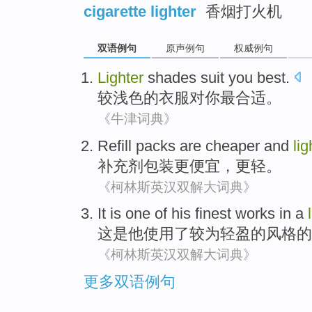
cigarette lighter
香烟打火机
双语例句
原声例句
权威例句
Lighter
shades
suit
you
best
.
较
浅色
的
衣服对
你
最合适
。
《牛津词典》
Refill
packs
are cheaper
and
lig
补充剂
包装
更
便宜，更轻。
《柯林斯英汉双解大词典》
It
is
one
of
his
finest works
in a
这
是
他
使用了
较为轻盈
的
风格
的
《柯林斯英汉双解大词典》
更多双语例句