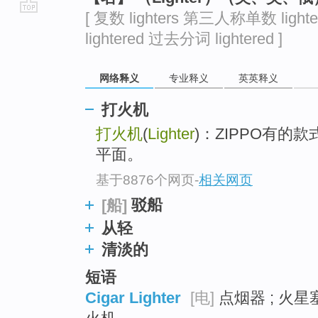
[ 复数 lighters 第三人称单数 light
go
lightered 过去分词 lightered ]
top
网络释义
专业释义
英英释义
打火机
打火机
(
Lighter
)：ZIPPO有
平面。
基于8876个网页
-
相关网页
驳船
[船]
从轻
清淡的
短语
Cigar Lighter
[电]
点烟器 ; 火星