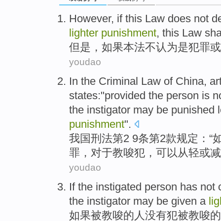
However
,
if
this
Law
does not
d
lighter
punishment
, this
Law
sha
但是
，
如果
本法
不
认为
是
犯罪
或
youdao
In the
Criminal Law
of
China
, ar
states
:"
provided
the
person
is n
the
instigator
may be
punished l
punishment
".
我国
刑法
第2 9条
第2
款
规定
：“
罪
，对于
教唆犯
，
可以
从轻
或
减
youdao
If
the
instigated
person
has not
the instigator
may be
given a
li
如果
被
教唆
的
人
没有
犯
被教唆的