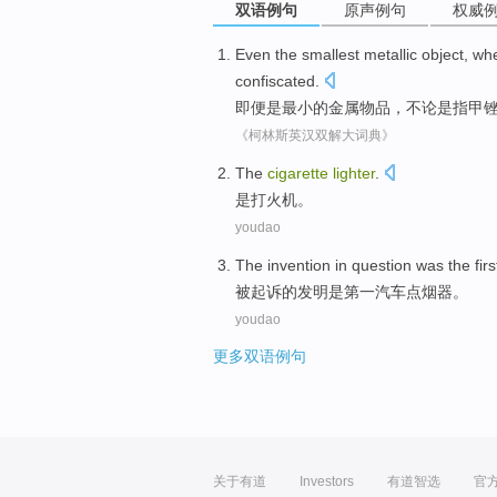
双语例句
原声例句
权威
Even
the smallest
metallic
object
,
whe
confiscated
.
即便是
最小
的
金属
物品
，
不论是
指甲
《柯林斯英汉双解大词典》
The
cigarette
lighter
.
是
打火机
。
youdao
The
invention
in question
was
the firs
被起诉
的
发明
是
第一
汽车点烟器
。
youdao
更多双语例句
关于有道
Investors
有道智选
官