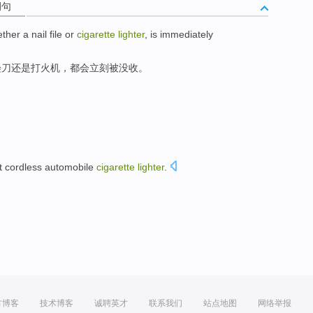
例句
ther
a nail
file
or
cigarette
lighter
,
is immediately
锉刀
还是
打火机
，
都会
立刻被没收。
t
cordless
automobile
cigarette
lighter
.
方博客
技术博客
诚聘英才
联系我们
站点地图
网络举报