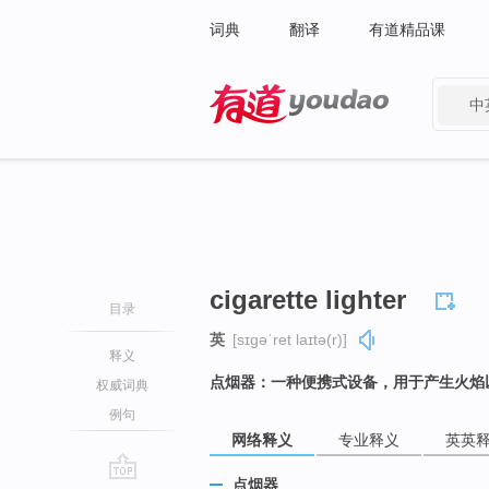
词典
翻译
有道精品课
中
有道 - 网易旗下搜索
cigarette lighter
目录
英
[sɪɡəˈret laɪtə(r)]
释义
点烟器：一种便携式设备，用于产生火焰
权威词典
例句
网络释义
专业释义
英英
点烟器