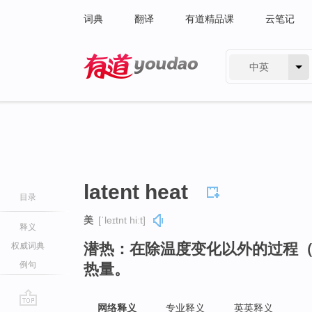
词典
翻译
有道精品课
云笔记
中英
有道 - 网易旗下搜索
latent heat
目录
美
[ˈleɪtnt hiːt]
释义
潜热：在除温度变化以外的过程
权威词典
例句
热量。
网络释义
专业释义
英英释义