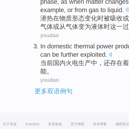
phase, as
when
matter
changes
example
,
or
from gas to liquid.
潜热
在
物质
形态
变化
时
被
吸收
或
气体
或从气体变为液体时这一过
youdao
In domestic
thermal power
prod
can be
further
exploited
.
当前
国内
火电
生产
中，还
存在
着
能
。
youdao
更多双语例句
关于有道
Investors
有道智选
官方博客
技术博客
诚聘英