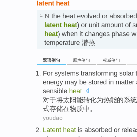
latent heat
N
the heat evolved or absorbed
1.
latent heat
) or unit amount of 
heat
) when it changes phase w
temperature 潜热
双语例句
原声例句
权威例句
For
systems
transforming
solar
energy
may be
stored
in
matter
sensible
heat
.
对于
将
太阳能
转化
为
热能
的
系统
式存储
在
物质
中。
youdao
Latent
heat
is absorbed
or
rele