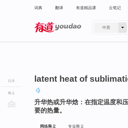
词典
翻译
有道精品课
云笔记
中英
有道 - 网易旗下搜索
latent heat of sublimat
目录
释义
升华热或升华焓：在指定温度和
要的热量。
go
top
网络释义
专业释义