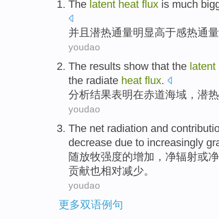
The
latent
heat
flux
is much
big
并且
潜热
通量
明显
高于
感
热
通量
youdao
The results
show that
the
latent
the radiate
heat
flux
.
分析
结果
表明
在赤道
海域，
潜热
youdao
The
net
radiation
and
contributi
decrease
due to
increasingly gr
随
放牧
强度
的
增加，
净
辐射
或净
贡献
也相对减少。
youdao
更多双语例句