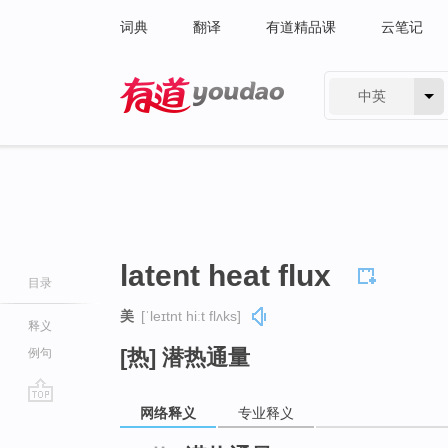
词典
翻译
有道精品课
云笔记
中英
有道 - 网易旗下搜索
latent heat flux
目录
美
[ˈleɪtnt hiːt flʌks]
释义
[热] 潜热通量
例句
网络释义
专业释义
go
top