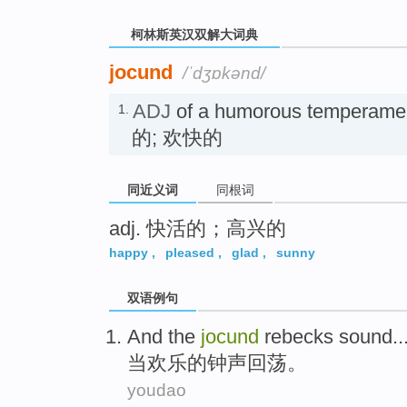
柯林斯英汉双解大词典
jocund
/ˈdʒɒkənd/
ADJ
of a humorous tempera
1.
的; 欢快的
同近义词
同根词
adj. 快活的；高兴的
happy
,
pleased
,
glad
,
sunny
双语例句
And
the
jocund
rebecks sound..
当欢乐
的钟声
回荡。
youdao