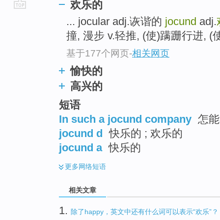
欢乐的
go
... jocular adj.诙谐的
jocund
adj.
top
撞, 漫步 v.轻推, (使)蹒跚行进, (使
基于177个网页
-
相关网页
愉快的
高兴的
短语
In such a jocund company
怎能
jocund d
快乐的 ; 欢乐的
jocund a
快乐的
更多
网络短语
相关文章
1.
除了happy，英文中还有什么词可以表示“欢乐”？