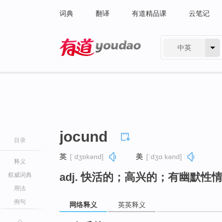
词典
翻译
有道精品课
云笔记
中英
有道 - 网易旗下搜索
jocund
目录
英
[ˈdʒɒkənd]
美
[ˈdʒɑːkənd]
释义
adj. 快活的；高兴的；有幽默性
权威词典
用法
例句
网络释义
英英释义