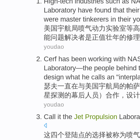
High-tech
industries
such as
NA
Laboratory
have found
that
their
were
master tinkerers
in their yo
美国
宇航局
喷气
动力
实验室
等
高
能问题
解决
者
是
正值壮年的修理
youdao
Cerf
has been
working
with
NAS
Laboratory
—
the
people
behind 
design
what
he
calls
an "
interpl
瑟夫
一直
在
与
美国
宇航局
的
帕萨
星
探测
的
幕后
人员
）合作，
设计
youdao
Call
it
the
Jet
Propulsion
Labora
这
四
个登陆点
的
选择被
称为
喷气