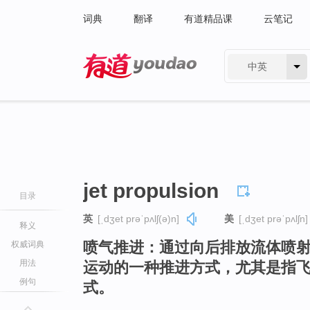
词典
翻译
有道精品课
云笔记
中英
有道 - 网易旗下搜索
jet propulsion
目录
英
[ˌdʒet prəˈpʌlʃ(ə)n]
美
[ˌdʒet prəˈpʌlʃn]
释义
喷气推进：通过向后排放流体喷
权威词典
用法
运动的一种推进方式，尤其是指
例句
式。