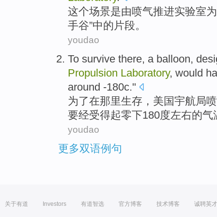
这个
场景
是
由
喷气
推进
实验室
为
手
谷
”中的片段。
youdao
To
survive
there
, a
balloon
,
des
Propulsion
Laboratory
,
would h
around
-180c."
为了
在
那里
生存
，
美国
宇航局
喷
要
经受得起
零下
180度左右的气
youdao
更多双语例句
关于有道
Investors
有道智选
官方博客
技术博客
诚聘英