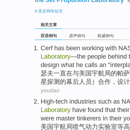
更多
网络短语
相关文章
双语例句
原声例句
权威例句
Cerf
has been
working
with
NAS
Laboratory
—
the
people
behind 
design
what
he
calls
an "
interpl
瑟夫
一直
在
与
美国
宇航局
的
帕萨
星
探测
的
幕后
人员
）合作，
设计
youdao
High-tech
industries
such as
NA
Laboratory
have found
that
their
were
master tinkerers
in their yo
美国
宇航局
喷气
动力
实验室
等
高