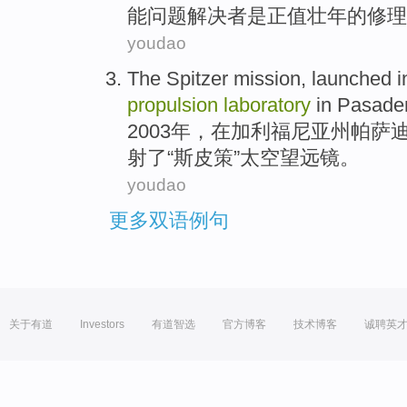
能问题
解决
者
是
正值壮年的修理
youdao
The
Spitzer
mission, launched i
propulsion
laboratory
in
Pasade
2003年，
在
加利福尼亚州帕萨
射了“斯皮
策
”太空望远镜。
youdao
更多双语例句
关于有道
Investors
有道智选
官方博客
技术博客
诚聘英