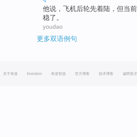
他
说
，
飞机
后轮
先
着陆
，
但
当前
稳
了。
youdao
更多双语例句
关于有道
Investors
有道智选
官方博客
技术博客
诚聘英