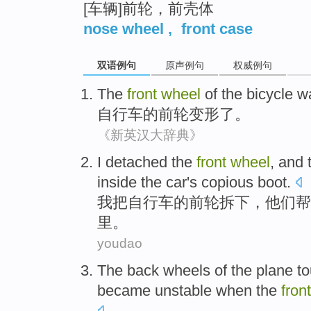
[车辆]前轮，前壳体
nose wheel
,
front case
双语例句
原声例句
权威例句
The
front
wheel
of
the
bicycle
w
自行车
的
前轮
变形
了
。
《新英汉大辞典》
I
detached
the
front
wheel
, and
inside
the
car
's copious
boot.
我
把
自行车
的
前轮
拆
下，
他们
帮
里
。
youdao
The back
wheels
of the
plane
t
became
unstable
when
the
front