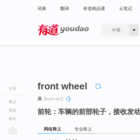
词典
翻译
有道精品课
云笔记
中英
有道 - 网易旗下搜索
front wheel
目录
美
[frʌnt wiːl]
释义
前轮：车辆的前部轮子，接收发
用法
例句
网络释义
专业释义
go