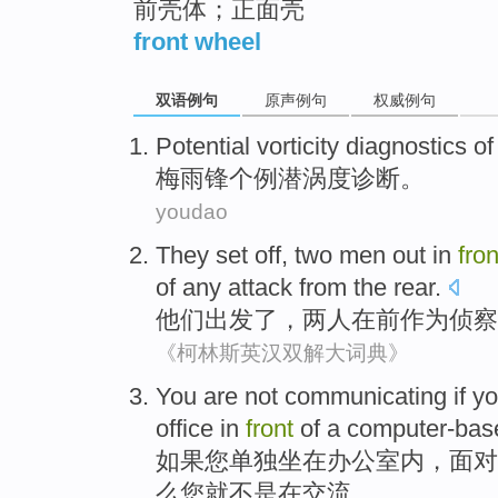
前壳体；正面壳
front wheel
双语例句
原声例句
权威例句
Potential
vorticity
diagnostics
of
梅雨
锋个例潜
涡度
诊断
。
youdao
They
set off
,
two
men
out
in
fron
of any
attack
from the
rear
.
他们
出发
了，
两
人
在
前
作为
侦察
《柯林斯英汉双解大词典》
You
are
not
communicating
if
yo
office
in
front
of a
computer-bas
如果
您
单独
坐在
办公室
内，
面对
么您
就
不是
在
交流
。