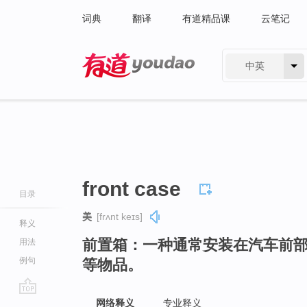
词典
翻译
有道精品课
云笔记
中英
有道 - 网易旗下搜索
front case
目录
美
[frʌnt keɪs]
释义
前置箱：一种通常安装在汽车前
用法
例句
等物品。
go
网络释义
专业释义