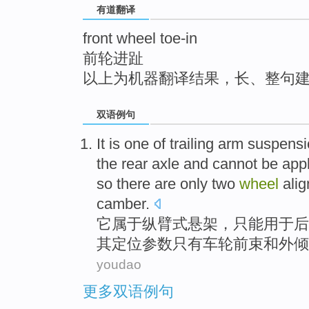
有道翻译
top
front wheel toe-in
前轮进趾
以上为机器翻译结果，长、整句
双语例句
It
is one of
trailing
arm
suspensi
the
rear axle
and
cannot be
app
so
there are
only
two
wheel
ali
camber.
它
属于
纵臂
式悬架
，
只能
用于
后
其
定位
参数
只有
车轮
前
束
和
外倾
youdao
更多双语例句