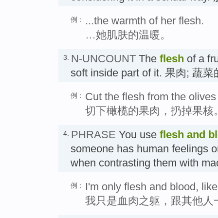
...the warmth of her flesh.
例：
…她肌肤的温暖。
N-UNCOUNT
The
flesh
of a fr
3.
soft inside part of it. 果肉
Cut the flesh from the olive
例：
切下橄榄的果肉，扔掉果核
PHRASE
You use
flesh and b
4.
someone has human feelings o
when contrasting them with
I'm only flesh and blood, lik
例：
我只是血肉之躯，跟其他人