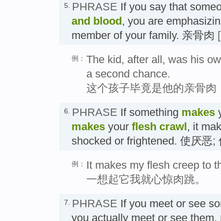
PHRASE
If you say that some
5.
and blood
, you are emphasizin
member of your family. 亲骨肉
The kid, after all, was his 
例：
a second chance.
这个孩子毕竟是他的亲骨肉
PHRASE
If something
makes
6.
makes
your
flesh crawl
, it ma
shocked or frightened. 使
It makes my flesh creep to thi
例：
一想起它我就心惊肉跳。
PHRASE
If you meet or see 
7.
you actually meet or see them, r