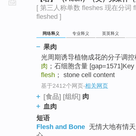
[ 第三人称单数 fleshes 现在分词 fl
go
fleshed ]
top
网络释义
专业释义
英英释义
果肉
光周期诱导植物成花的分子调控
肉
；石细胞含量 [gap=1571]Key wo
flesh
； stone cell content
基于2412个网页
-
相关网页
肉
[食品]
[组织]
血肉
短语
Flesh and Bone
无情大地有情天 ;
心