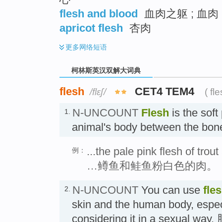
flesh and blood
血肉之躯 ; 血肉 
apricot flesh
杏肉
更多
网络短语
柯林斯英汉双解大词典
flesh
CET4 TEM4
/flɛʃ/
( fl
N-UNCOUNT
Flesh
is the soft
1.
animal's body between the bon
...the pale pink flesh of trou
例：
…鳟鱼和鲑鱼粉白色的肉。
N-UNCOUNT
You can use
fle
2.
skin and the human body, espec
considering it in a sexual wa