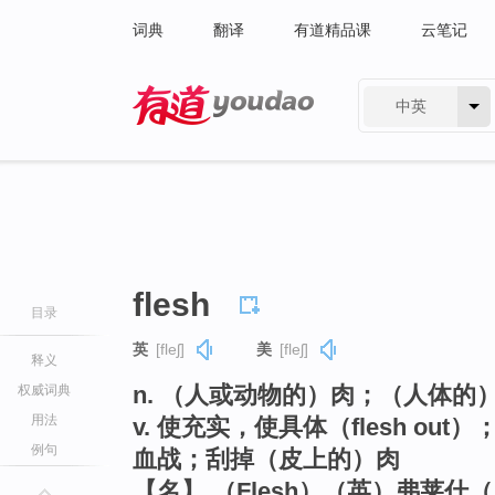
词典
翻译
有道精品课
云笔记
中英
有道 - 网易旗下搜索
flesh
目录
英
[fleʃ]
美
[fleʃ]
释义
n. （人或动物的）肉；（人体的
权威词典
用法
v. 使充实，使具体（flesh ou
例句
血战；刮掉（皮上的）肉
【名】 （Flesh）（英）弗莱什