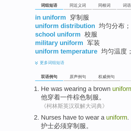
词组短语
同近义词
同根词
词语
in uniform
穿制服
uniform distribution
均匀分布；
school uniform
校服
military uniform
军装
uniform temperature
均匀温度
更多
词组短语
双语例句
原声例句
权威例句
He
was wearing
a
brown
unifor
他
穿着
一件
棕色
制服
。
《柯林斯英汉双解大词典》
Nurses
have to
wear a
uniform
.
护士
必须
穿
制服
。