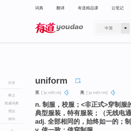
词典
翻译
有道精品课
云笔记
中英
有道 - 网易旗下搜索
uniform
目录
英
[ˈjuːnɪfɔːm]
美
[ˈjuːnɪfɔːrm]
释义
n. 制服，校服；<非正式>穿制
权威词典
用法
典型服装，特有服装；（无线电通讯
例句
adj. 全部相同的，始终如一的；
v. 使一致；使穿制服