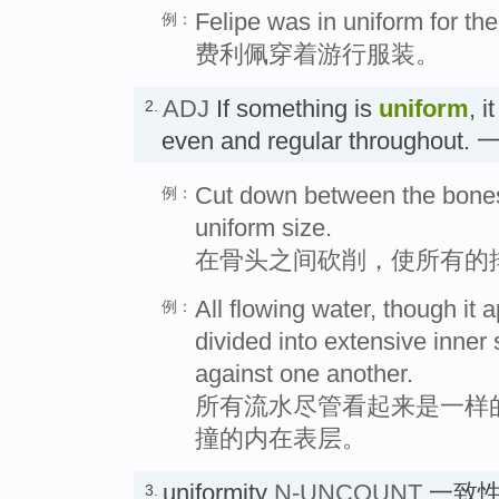
Felipe was in uniform for th
例：
费利佩穿着游行服装。
ADJ
If something is
uniform
, i
2.
even and regular throughout
Cut down between the bones 
例：
uniform size.
在骨头之间砍削，使所有的
All flowing water, though it 
例：
divided into extensive inner 
against one another.
所有流水尽管看起来是一样
撞的内在表层。
uniformity
N-UNCOUNT
一致
3.