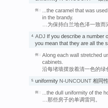
...the caramel that was used 
例：
in the brandy.
…为保持白兰地色泽一致而
ADJ
If you describe a number o
4.
you mean that they are all t
Along each wall stretched un
例：
cabinets.
沿每堵墙摆放着清一色的绿
uniformity
N-UNCOUNT
相同
5.
...the dull uniformity of the 
例：
…那些房子的单调雷同。