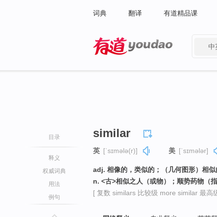
词典
翻译
有道精品课
中
有道 - 网易旗下搜索
similar
目录
英
[ˈsɪmələ(r)]
美
[ˈsɪmələr]
释义
adj. 相像的，类似的；（几何图形）相似
权威词典
n. <古>相似之人（或物）；顺势药物
用法
[ 复数 similars 比较级 more similar 最高级 
例句