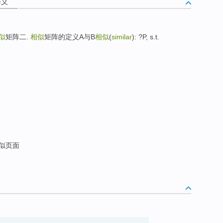
释义
似
矩阵二.
相似
矩阵的定义A与B
相似
(
similar
): ?P, s.t.
相似页面
4