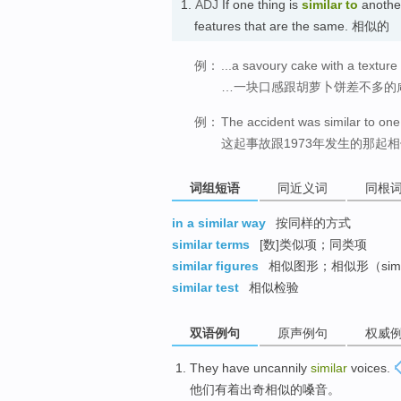
1.
ADJ
If one thing is
similar to
another
features that are the same. 相似的
例：
...a savoury cake with a texture 
…一块口感跟胡萝卜饼差不多的
例：
The accident was similar to on
这起事故跟1973年发生的那起
词组短语
同近义词
同根
in a similar way
按同样的方式
similar terms
[数]类似项；同类项
similar figures
相似图形；相似形（simila
similar test
相似检验
双语例句
原声例句
权威
They
have uncannily
similar
voices
.
他们
有着
出奇
相似的
嗓音。