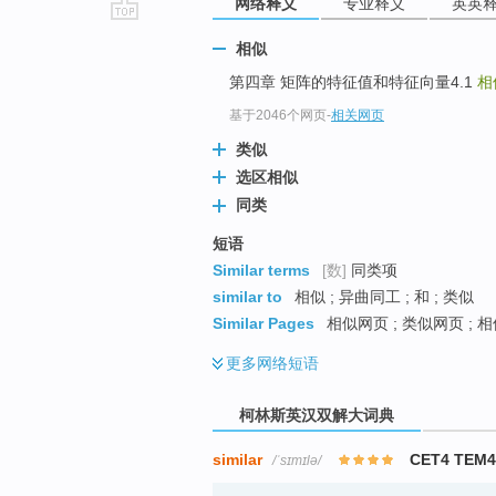
网络释义
专业释义
英英
go
相似
top
第四章 矩阵的特征值和特征向量4.1
相
基于2046个网页
-
相关网页
类似
选区相似
同类
短语
Similar terms
[数]
同类项
similar to
相似 ; 异曲同工 ; 和 ; 类似
Similar Pages
相似网页 ; 类似网页 ; 
更多
网络短语
柯林斯英汉双解大词典
similar
CET4 TEM
/ˈsɪmɪlə/