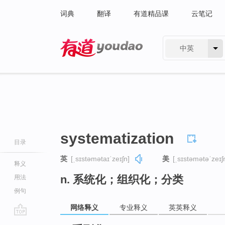
词典
翻译
有道精品课
云笔记
中英
有道 - 网易旗下搜索
systematization
目录
英
[ˌsɪstəmətaɪˈzeɪʃn]
美
[ˌsɪstəmətəˈzeɪʃ
释义
n. 系统化；组织化；分类
用法
例句
网络释义
专业释义
英英释义
go