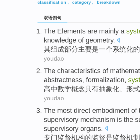
classification
,
category
,
breakdown
双语例句
The
Elements
are mainly
a
syst
knowledge
of
geometry.
其
组成部分
主要
是
一个
系统化
的
youdao
The
characteristics
of
mathemat
abstractness
,
formalization
,
sys
高中
数学
概念
具有
抽象化
、
形式
youdao
The most
direct
embodiment
of
supervisory
mechanism
is
the
s
supervisory
organs
.
专门
监督
机构
的
监督
是
监督
机制