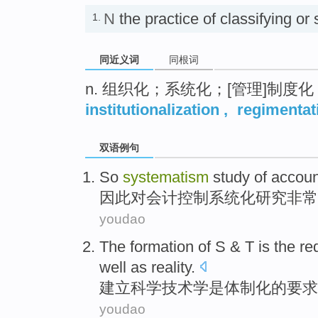
N
the practice of classifying 
1.
同近义词
同根词
n. 组织化；系统化；[管理]制度
institutionalization
,
regimentat
双语例句
So
systematism
study
of
accoun
因此
对
会计
控制
系统化
研究
非常
youdao
The formation of S & T
is
the
re
well as
reality
.
建立科学
技术学
是
体制化
的
要求
youdao