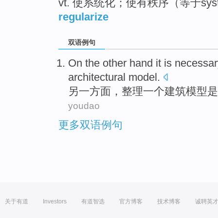
vt. 使系统化；使有秩序（等于syste
regularize
双语例句
On
the other hand
it is
necessar
architectural
model
.
另
一方面，
整理
一个
建筑
模型
是
youdao
更多双语例句
关于有道
Investors
有道智选
官方博客
技术博客
诚聘英