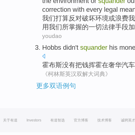
the
environment
or
squander
ou
correction
with
every
legal
mea
我们
打算
反对
破坏
环境
或
浪费
我
用我们所
掌握
的
一切
法律
手段
加
youdao
Hobbs
didn't
squander
his
mone
霍布斯
没有
把
钱
挥霍
在
奢华
汽车
《柯林斯英汉双解大词典》
更多双语例句
关于有道
Investors
有道智选
官方博客
技术博客
诚聘英