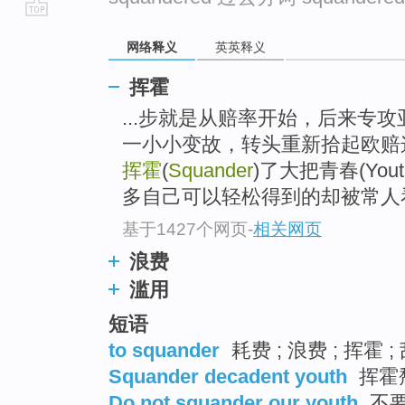
go
网络释义
英英释义
top
挥霍
...步就是从赔率开始，后来专
一小小变故，转头重新拾起欧赔
挥霍
(
Squander
)了大把青春(Yo
多自己可以轻松得到的却被常人
基于1427个网页
-
相关网页
浪费
滥用
短语
to squander
耗费 ; 浪费 ; 挥霍 
Squander decadent youth
挥霍
Do not squander our youth
不