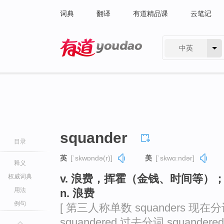
词典
翻译
有道精品课
云笔记
中英
有道 - 网易旗下搜索
squander
目录
英
[ˈskwɒndə(r)]
美
[ˈskwɑːndər]
释义
v. 浪费，挥霍（金钱、时间等）
权威词典
用法
n. 浪费
例句
[ 第三人称单数 squanders 现在分词
squandered 过去分词 squandered 