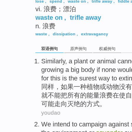
lose
,
spend
,
waste on
,
trifle away
,
fiddle
vi. 浪费；漂泊
waste on
,
trifle away
n. 浪费
waste
,
dissipation
,
extravagancy
双语例句
原声例句
权威例句
Similarly
,
a
plant
or
animal
cann
growing
a big body
if
none
woul
for
this
is
the surest
way
to
exti
同样
，
如果
一种
植物
或
动物
没有
就
不能
把
所有
的
能量
浪费
在
使自
可能
走向灭绝
的
方式
。
youdao
We
intend to
campaign against