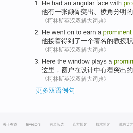
He
had
an
angular
face
with
pro
他
有
一张
颧骨
突出、
棱角分明
的
《柯林斯英汉双解大词典》
He
went on
to
earn
a
prominent
他
接着
得到了
一个
著名
的
教授
职
《柯林斯英汉双解大词典》
Here
the window
plays a
promin
这里
，
窗户
在
设计
中
有着
突出
的
《柯林斯英汉双解大词典》
更多双语例句
关于有道
Investors
有道智选
官方博客
技术博客
诚聘英